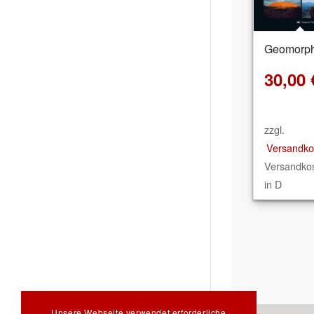
Geomorph
30,00
zzgl.
Versandko
Versandkos
in D
Unsere Webseite verwendet erforderliche