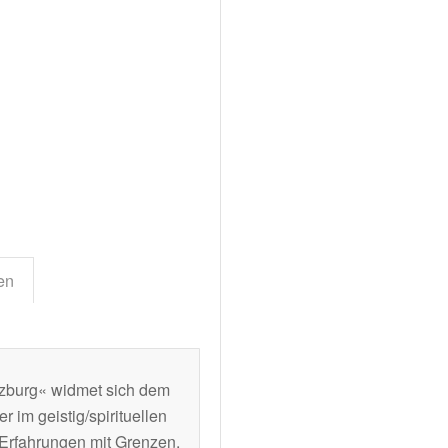
lternative:
en
alzburg« widmet sich dem
 im geistig/spirituellen
 Erfahrungen mit Grenzen.