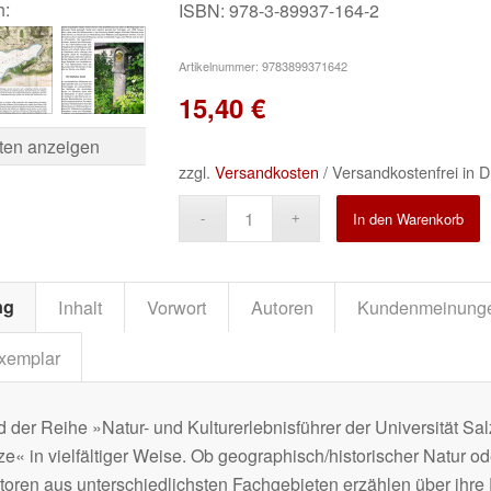
h:
ISBN: 978-3-89937-164-2
Artikelnummer:
9783899371642
15,40
€
ten anzeigen
zzgl.
Versandkosten
/ Versandkostenfrei in D
A
In den Warenkorb
ng
Inhalt
Vorwort
Autoren
Kundenmeinung
xemplar
d der Reihe »Natur- und Kulturerlebnisführer der Universität S
 in vielfältiger Weise. Ob geographisch/historischer Natur oder
toren aus unterschiedlichsten Fachgebieten erzählen über ihre