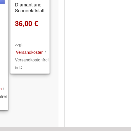
Diamant und
5.00
Schneekristall
36,00
€
zzgl.
Versandkosten
/
Versandkostenfrei
in D
n
/
frei