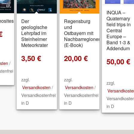
INQUA –
Quaternary
osites
Der
Regensburg
field trips in
geologische
und
Central
€
Lehrpfad im
Ostbayern mit
Europe –
Steinheimer
Nachbarregionen
Band 1-3 &
Meteorkrater
(E-Book)
Addendum
3,50
€
20,00
€
50,00
€
sten
/
tenfrei
zzgl.
zzgl.
zzgl.
Versandkosten
/
Versandkosten
/
Versandkoste
Versandkostenfrei
Versandkostenfrei
Versandkosten
in D
in D
in D