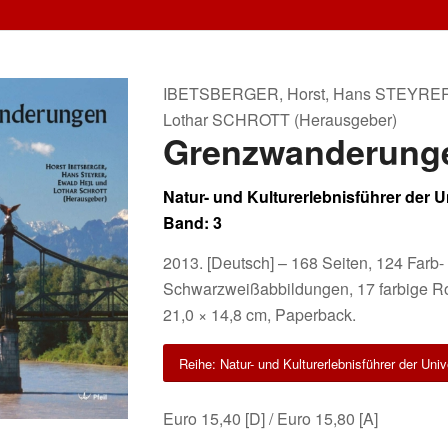
IBETSBERGER, Horst, Hans STEYRER
Lothar SCHROTT (Herausgeber)
Grenzwanderung
Natur- und Kulturerlebnisführer der U
Band: 3
2013. [Deutsch] – 168 Seiten, 124 Farb-
Schwarzweißabbildungen, 17 farbige Ro
21,0 × 14,8 cm, Paperback.
Reihe: Natur- und Kulturerlebnisführer der Univ
Euro 15,40 [D] / Euro 15,80 [A]