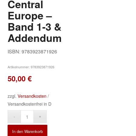
Central
Europe –
Band 1-3 &
Addendum
ISBN: 9783923871926
Artikelnummer:
9783923871926
50,00
€
zzgl.
Versandkosten
/
Versandkostenfrei in D
Alternative:
In den Warenkorb