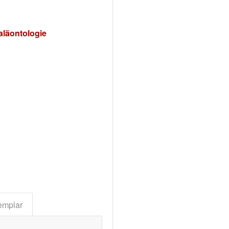
aläontologie
lternative:
emplar