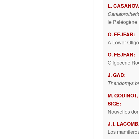
L. CASANOV
Cantabrotheri
le Paléogène 
O. FEJFAR:
A Lower Olig
O. FEJFAR:
Oligocene Rod
J. GAD:
Theridomys b
M. GODINOT,
SIGÉ:
Nouvelles don
J. I. LACOM
Los mamíferos