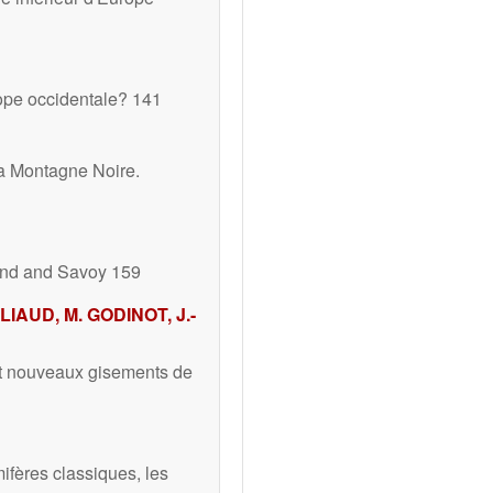
ope occidentale? 141
la Montagne Noire.
and and Savoy 159
-LIAUD, M. GODINOT, J.-
et nouveaux gisements de
fères classiques, les