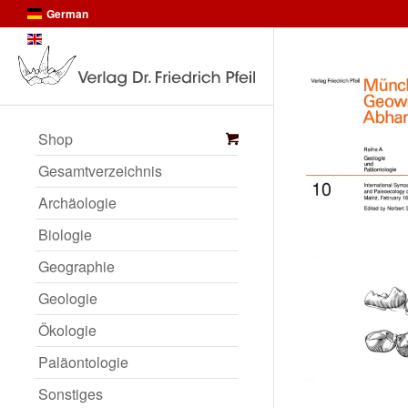
German
English
Shop
Gesamtverzeichnis
Archäologie
Biologie
Geographie
Geologie
Ökologie
Paläontologie
Sonstiges