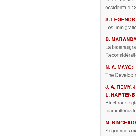
occidentale 1
S. LEGENDR
Les immigrati
B. MARANDA
La biostratig
Reconsidérati
N. A. MAYO:
The Developme
J. A. REMY, 
L. HARTENB
Biochronologi
mammifères fo
M. RINGEAD
Séquences mam