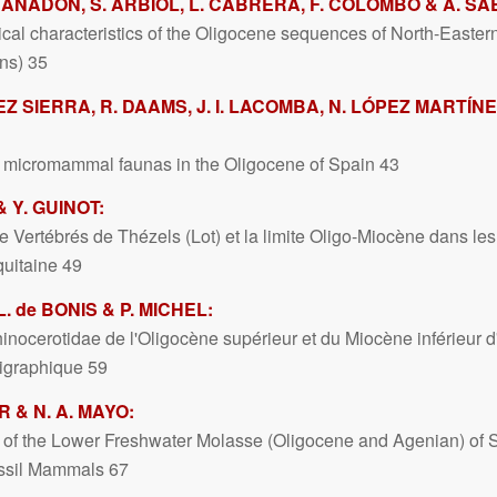
P. ANADÓN, S. ARBIOL, L. CABRERA, F. COLOMBO & A. SÁ
ical characteristics of the Oligocene sequences of North-Easte
ns) 35
EZ SIERRA, R. DAAMS, J. I. LACOMBA, N. LÓPEZ MARTÍNE
 micromammal faunas in the Oligocene of Spain 43
& Y. GUINOT:
 Vertébrés de Thézels (Lot) et la limite Oligo-Miocène dans les
quitaine 49
. de BONIS & P. MICHEL:
inocerotidae de l'Oligocène supérieur et du Miocène inférieur d
atigraphique 59
 & N. A. MAYO:
 of the Lower Freshwater Molasse (Oligocene and Agenian) of 
fossil Mammals 67