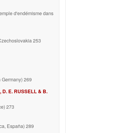
 exemple d'endémisme dans
Czechoslovakia 253
h Germany) 269
 D. E. RUSSELL & B.
ce) 273
ca, España) 289