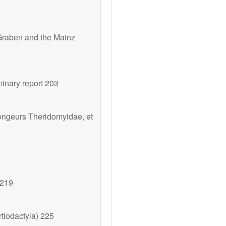
Graben and the Mainz
inary report 203
rongeurs Theridomyidae, et
 219
iodactyla) 225