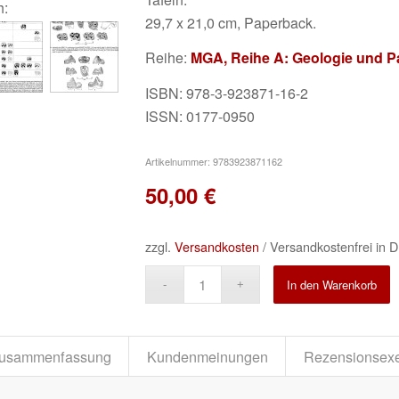
h:
29,7 x 21,0 cm, Paperback.
Reihe:
MGA, Reihe A: Geologie und P
ISBN: 978-3-923871-16-2
ISSN: 0177-0950
Artikelnummer:
9783923871162
50,00
€
zzgl.
Versandkosten
/ Versandkostenfrei in D
A
In den Warenkorb
usammenfassung
Kundenmeinungen
Rezensionsex