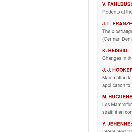
V. FAHLBUSC
Rodents at th
J. L. FRANZ
The biostratig
(German Demo
K. HEISSIG:
Changes in the
J. J. HOOKE
Mammalian fau
application to
M. HUGUENEY
Les Mammifère
stratifié en 
Y. JEHENNE:
Intérêt biostr