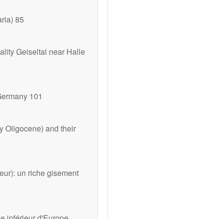
ria) 85
lity Geiseltal near Halle
f Germany 101
y Oligocene) and their
eur): un riche gisement
e inférieur d'Europe