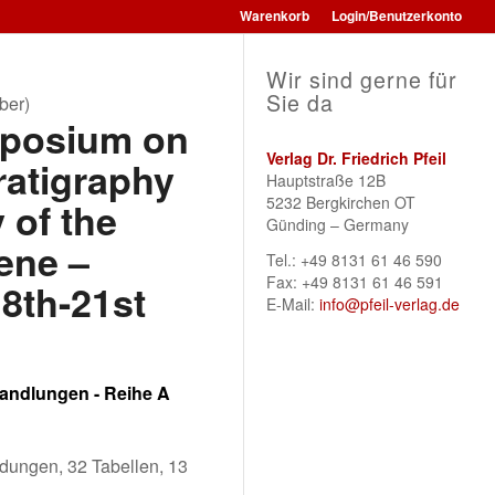
Warenkorb
Login/Benutzerkonto
Wir sind gerne für
Sie da
ber)
mposium on
Verlag Dr. Friedrich Pfeil
atigraphy
Hauptstraße 12B
5232 Bergkirchen OT
 of the
Günding – Germany
ene –
Tel.: +49 8131 61 46 590
Fax: +49 8131 61 46 591
8th-21st
E-Mail:
info@pfeil-verlag.de
andlungen - Reihe A
ldungen, 32 Tabellen, 13