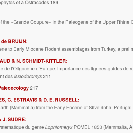
phytes et à Ostracodes 189
of the »Grande Coupure« in the Paleogene of the Upper Rhine 
. de BRUIJN:
ene to Early Miocene Rodent assemblages from Turkey, a prelim
IAUD & N. SCHMIDT-KITTLER:
hie de l'Oligocène d'Europe: importance des lignées-guides de 
ent des
Issiodoromys
211
Paleoecology
217
ES, C. ESTRAVIS & D. E. RUSSELL:
rth (Mammalia) from the Early Eocene of Silveirinha, Portugal
 J. SUDRE:
systematique du genre
Lophiomeryx
POMEL 1853 (Mammalia, Art