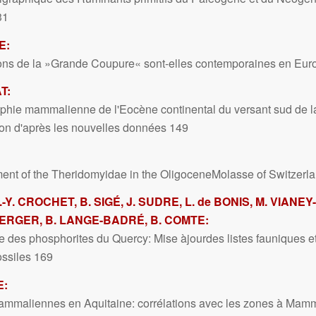
31
E:
ons de la »Grande Coupure« sont-elles contemporaines en Eur
T:
raphie mammalienne de l'Eocène continental du versant sud de 
on d'après les nouvelles données 149
nt of the Theridomyidae in the OligoceneMolasse of Switzerl
J.-Y. CROCHET, B. SIGÉ, J. SUDRE, L. de BONIS, M. VIANEY
ERGER, B. LANGE-BADRÉ, B. COMTE:
e des phosphorites du Quercy: Mise àjourdes listes fauniques 
ssiles 169
E:
maliennes en Aquitaine: corrélations avec les zones à Mammi