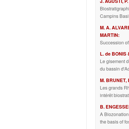
J. AGUSTÍ, 
Biostratigraph
Campins Basi
M. A. ALVAR
MARTIN:
Succession of
L. de BONIS 
Le gisement de
du bassin d'A
M. BRUNET, L
Les grands Rh
intérêt biostr
B. ENGESSER
A Biozonation
the basis of 