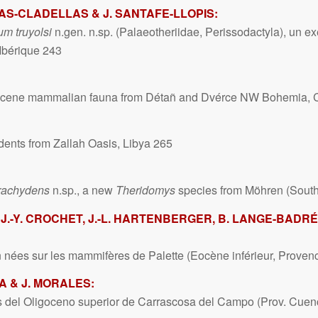
AS-CLADELLAS & J. SANTAFE-LLOPIS:
um truyolsi
n.gen. n.sp. (Palaeotheriidae, Perissodactyla), un
Ibérique 243
ocene mammalian fauna from Détañ and Dvérce NW Bohemia, 
ents from Zallah Oasis, Libya 265
rachydens
n.sp., a new
Theridomys
species from Möhren (Sout
 J.-Y. CROCHET, J.-L. HARTENBERGER, B. LANGE-BADRÉ,
 nées sur les mammifères de Palette (Eocène inférieur, Proven
BA & J. MORALES:
 del Oligoceno superior de Carrascosa del Campo (Prov. Cuen