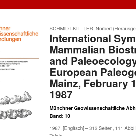
SCHMIDT-KITTLER, Norbert (Herausge
International Sy
Mammalian Biostr
and Paleoecology
European Paleog
Mainz, February 1
1987
Münchner Geowissenschaftliche Abh
Band: 10
1987. [Englisch] – 312 Seiten, 111 Abbi
Tafeln.