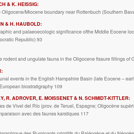
H & K. HEISSIG:
e Oligocene/Miocene boundary near Rottenbuch (Southern Bava
EN & H. HAUBOLD:
raphic and palaeoecologic significance ofthe Middle Eocene loca
cratic Republic) 93
 rodent and ungulate fauna in the Oligocene fissure fillings o
R:
nal events in the English Hampshire Basin (late Eocene – earl
 European biostratigraphy 109
, R. ADROVER, E. MOISSENET & N. SCHMIDT-KITTLER:
s de Vivel del Río (prov. de Teruel, Espagne; Oligocène supéri
comparaison avec des faunes karstiques 117
atigraphique des Ruminants primitifs du Paléogène et du Néogèn