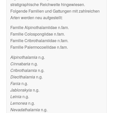
stratigraphische Reichweite hingewiesen.
Folgende Familien und Gattungen mit zahlreichen
Arten werden neu aufgestellt:
Familie Alpinothalamiidae n.fam.
Familie Colospongiidae n.fam.
Familie Cribrothalamiidae n.fam.
Familie Palermocoeliidae n.fam.
Alpinothalamia
n.g.
Cinnabaria
n.g.
Cribrothalamia
n.g.
Diecithalamia
n.g.
Fania
n.g.
Jablonskyia
n.g.
Leinia
n.g.
Lemonea
n.g.
Nevadathalamia
n.g.