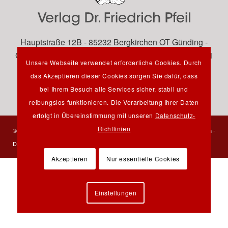
Hauptstraße 12B - 85232 Bergkirchen OT Günding -
Germany - Tel.: +49 8131 61 46 590 - Fax: +49 8131 61
Unsere Webseite verwendet erforderliche Cookies. Durch
46 591 - E-Mail:
info@pfeil-verlag.de
das Akzeptieren dieser Cookies sorgen Sie dafür, dass
bei Ihrem Besuch alle Services sicher, stabil und
reibungslos funktionieren. Die Verarbeitung Ihrer Daten
erfolgt in Übereinstimmung mit unseren
Datenschutz-
Richtlinien
© 2023 Verlag Dr. Friedrich Pfeil - Alle Rechte vorbehalten -
Kontakt
-
Impressum
-
Datenschutzerklärung
Akzeptieren
Nur essentielle Cookies
Einstellungen