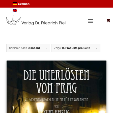
German
English
Sortieren nach
Zeige
Standard
15 Produkte pro Seite