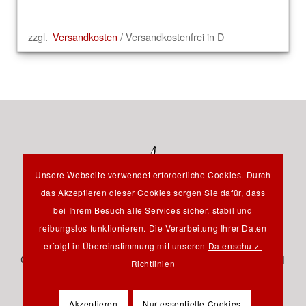
zzgl.
Versandkosten
/ Versandkostenfrei in D
Unsere Webseite verwendet erforderliche Cookies. Durch
das Akzeptieren dieser Cookies sorgen Sie dafür, dass
bei Ihrem Besuch alle Services sicher, stabil und
reibungslos funktionieren. Die Verarbeitung Ihrer Daten
Hauptstraße 12B - 85232 Bergkirchen OT Günding -
erfolgt in Übereinstimmung mit unseren
Datenschutz-
Germany - Tel.: +49 8131 61 46 590 - Fax: +49 8131 61
Richtlinien
46 591 - E-Mail:
info@pfeil-verlag.de
Akzeptieren
Nur essentielle Cookies