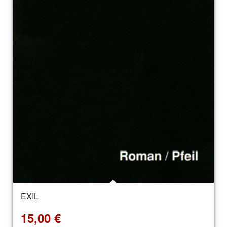
EXIL
15,00
€