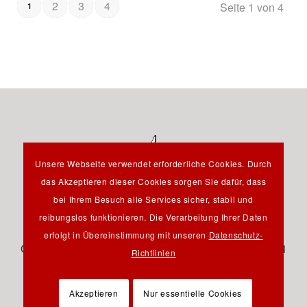
2
3
4
Seite 1 von 4
1
Unsere Webseite verwendet erforderliche Cookies. Durch
das Akzeptieren dieser Cookies sorgen Sie dafür, dass
bei Ihrem Besuch alle Services sicher, stabil und
reibungslos funktionieren. Die Verarbeitung Ihrer Daten
Hauptstraße 12B - 85232 Bergkirchen OT Günding -
erfolgt in Übereinstimmung mit unseren
Datenschutz-
Germany - Tel.: +49 8131 61 46 590 - Fax: +49 8131 61
Richtlinien
46 591 - E-Mail:
info@pfeil-verlag.de
Akzeptieren
Nur essentielle Cookies