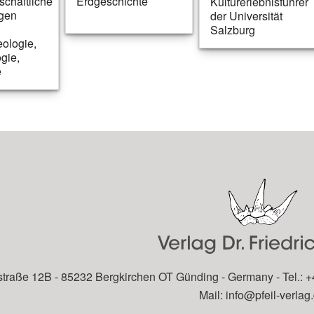
Erdgeschichte
chaftliche
Kulturerlebnisführer
gen
der Universität
Salzburg
eologie,
gie,
e
traße 12B - 85232 Bergkirchen OT Günding - Germany - Tel.: +
Mail:
info@pfeil-verlag