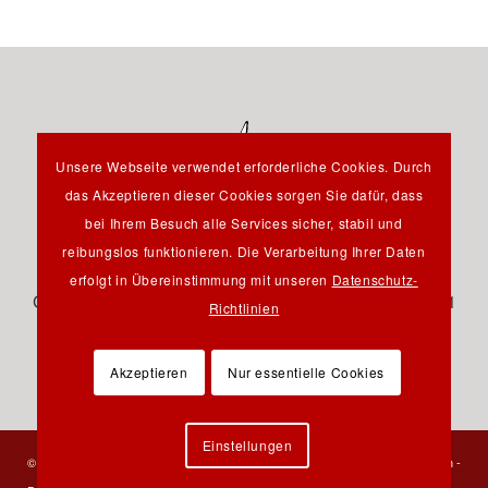
Unsere Webseite verwendet erforderliche Cookies. Durch
das Akzeptieren dieser Cookies sorgen Sie dafür, dass
bei Ihrem Besuch alle Services sicher, stabil und
reibungslos funktionieren. Die Verarbeitung Ihrer Daten
Hauptstraße 12B - 85232 Bergkirchen OT Günding -
erfolgt in Übereinstimmung mit unseren
Datenschutz-
Germany - Tel.: +49 8131 61 46 590 - Fax: +49 8131 61
Richtlinien
46 591 - E-Mail:
info@pfeil-verlag.de
Akzeptieren
Nur essentielle Cookies
Einstellungen
© 2023 Verlag Dr. Friedrich Pfeil - Alle Rechte vorbehalten -
Kontakt
-
Impressum
-