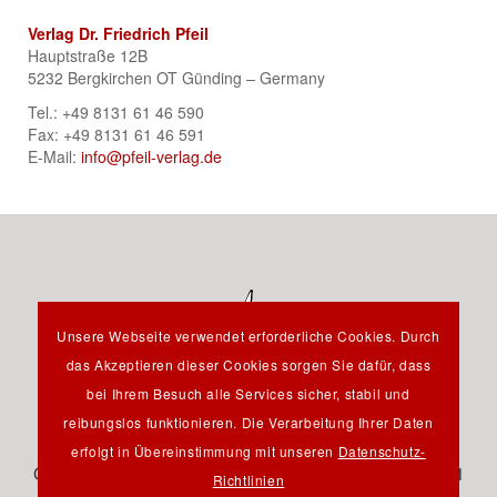
Verlag Dr. Friedrich Pfeil
Hauptstraße 12B
5232 Bergkirchen OT Günding – Germany
Tel.: +49 8131 61 46 590
Fax: +49 8131 61 46 591
E-Mail:
info@pfeil-verlag.de
Unsere Webseite verwendet erforderliche Cookies. Durch
das Akzeptieren dieser Cookies sorgen Sie dafür, dass
bei Ihrem Besuch alle Services sicher, stabil und
reibungslos funktionieren. Die Verarbeitung Ihrer Daten
Hauptstraße 12B - 85232 Bergkirchen OT Günding -
erfolgt in Übereinstimmung mit unseren
Datenschutz-
Germany - Tel.: +49 8131 61 46 590 - Fax: +49 8131 61
Richtlinien