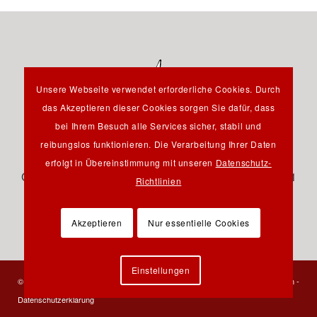
Unsere Webseite verwendet erforderliche Cookies. Durch
das Akzeptieren dieser Cookies sorgen Sie dafür, dass
bei Ihrem Besuch alle Services sicher, stabil und
reibungslos funktionieren. Die Verarbeitung Ihrer Daten
Hauptstraße 12B - 85232 Bergkirchen OT Günding -
erfolgt in Übereinstimmung mit unseren
Datenschutz-
Germany - Tel.: +49 8131 61 46 590 - Fax: +49 8131 61
Richtlinien
46 591 - E-Mail:
info@pfeil-verlag.de
Akzeptieren
Nur essentielle Cookies
Einstellungen
© 2023 Verlag Dr. Friedrich Pfeil - Alle Rechte vorbehalten -
Kontakt
-
Impressum
-
Datenschutzerklärung