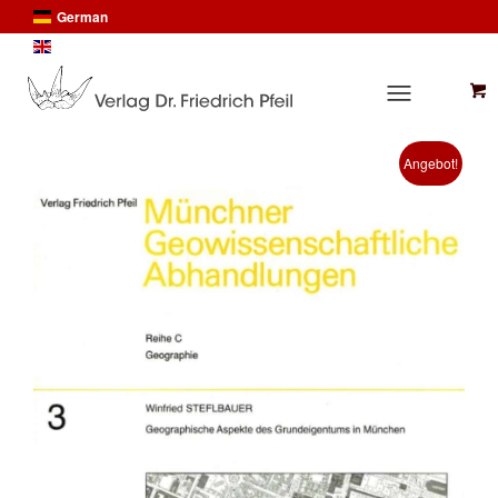
German
English
Angebot!