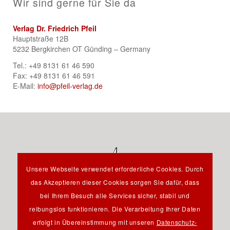
Wir sind gerne für Sie da
Verlag Dr. Friedrich Pfeil
Hauptstraße 12B
5232 Bergkirchen OT Günding – Germany
Tel.: +49 8131 61 46 590
Fax: +49 8131 61 46 591
E-Mail:
info@pfeil-verlag.de
Unsere Webseite verwendet erforderliche Cookies. Durch
das Akzeptieren dieser Cookies sorgen Sie dafür, dass
bei Ihrem Besuch alle Services sicher, stabil und
reibungslos funktionieren. Die Verarbeitung Ihrer Daten
Hauptstraße 12B - 85232 Bergkirchen OT Günding -
erfolgt in Übereinstimmung mit unseren
Datenschutz-