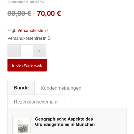
Artikelnummer:
09318747
Ursprünglicher
Aktueller
90,00
€
70,00
€
zzgl.
Versandkosten
/
Preis
Preis
Versandkostenfrei in D
Alternative:
war:
ist:
In den Warenkorb
90,00 €
70,00 €.
Bände
Kundenmeinungen
Rezensionsexemplar
Geographische Aspekte des
Grundeigentums in München