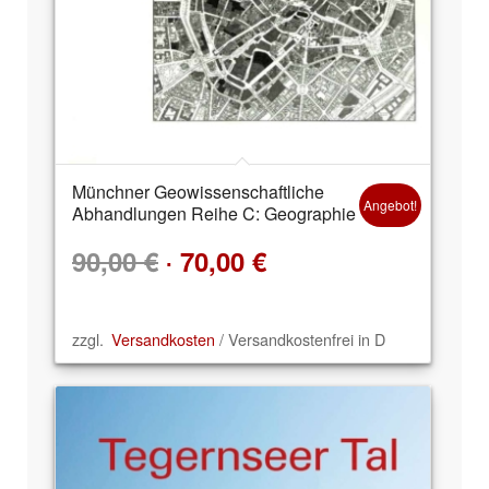
Münchner Geowissenschaftliche
Angebot!
Abhandlungen Reihe C: Geographie
Ursprünglicher
Aktueller
90,00
€
70,00
€
Preis
Preis
zzgl.
Versandkosten
/ Versandkostenfrei in D
war:
ist:
90,00 €
70,00 €.