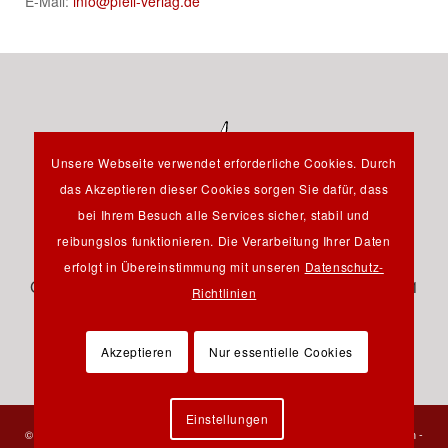
E-Mail:
info@pfeil-verlag.de
Unsere Webseite verwendet erforderliche Cookies. Durch
das Akzeptieren dieser Cookies sorgen Sie dafür, dass
bei Ihrem Besuch alle Services sicher, stabil und
reibungslos funktionieren. Die Verarbeitung Ihrer Daten
Hauptstraße 12B - 85232 Bergkirchen OT Günding -
erfolgt in Übereinstimmung mit unseren
Datenschutz-
Germany - Tel.: +49 8131 61 46 590 - Fax: +49 8131 61
Richtlinien
46 591 - E-Mail:
info@pfeil-verlag.de
Akzeptieren
Nur essentielle Cookies
Einstellungen
© 2023 Verlag Dr. Friedrich Pfeil - Alle Rechte vorbehalten -
Kontakt
-
Impressum
-