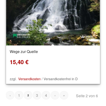
Wege zur Quelle
15,40
€
zzgl.
Versandkosten
/ Versandkostenfrei in D
‹
1
3
4
›
»
Seite 2 von 6
2