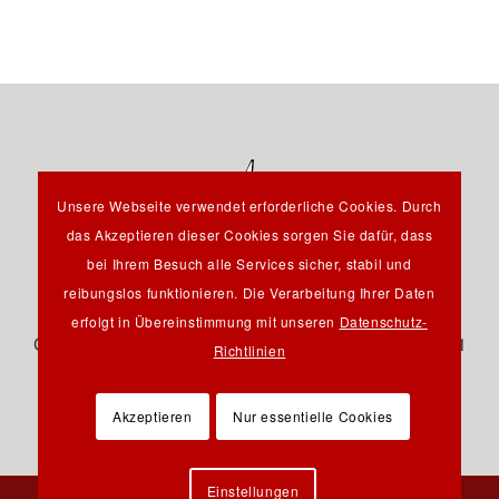
Unsere Webseite verwendet erforderliche Cookies. Durch
das Akzeptieren dieser Cookies sorgen Sie dafür, dass
bei Ihrem Besuch alle Services sicher, stabil und
reibungslos funktionieren. Die Verarbeitung Ihrer Daten
Hauptstraße 12B - 85232 Bergkirchen OT Günding -
erfolgt in Übereinstimmung mit unseren
Datenschutz-
Germany - Tel.: +49 8131 61 46 590 - Fax: +49 8131 61
Richtlinien
46 591 - E-Mail:
info@pfeil-verlag.de
Akzeptieren
Nur essentielle Cookies
Einstellungen