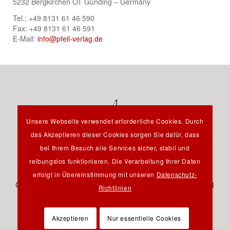
5232 Bergkirchen OT Günding – Germany
Tel.: +49 8131 61 46 590
Fax: +49 8131 61 46 591
E-Mail:
info@pfeil-verlag.de
Unsere Webseite verwendet erforderliche Cookies. Durch
das Akzeptieren dieser Cookies sorgen Sie dafür, dass
bei Ihrem Besuch alle Services sicher, stabil und
reibungslos funktionieren. Die Verarbeitung Ihrer Daten
Hauptstraße 12B - 85232 Bergkirchen OT Günding -
erfolgt in Übereinstimmung mit unseren
Datenschutz-
Germany - Tel.: +49 8131 61 46 590 - Fax: +49 8131 61
Richtlinien
46 591 - E-Mail:
info@pfeil-verlag.de
Akzeptieren
Nur essentielle Cookies