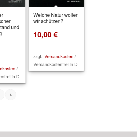
er
Welche Natur wollen
schen
wir schützen?
tand und
10,00
€
g
zzgl.
Versandkosten
/
Versandkostenfrei in D
dkosten
/
nfrei in D
3
4