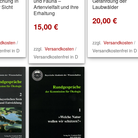
chung in
und Fauna –
Gefährdung der
r Sicht
Artenvielfalt und ihre
Laubwälder
Erhaltung
20,00
€
15,00
€
dkosten
/
zzgl.
Versandkosten
/
zzgl.
Versandkosten
/
nfrei in D
Versandkostenfrei in D
Versandkostenfrei in D