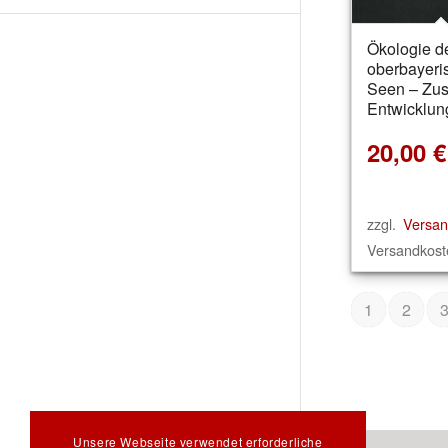
Ökologie d
oberbayeri
Seen – Zus
Entwicklun
20,00
€
zzgl.
Versan
Versandkoste
1
2
Unsere Webseite verwendet erforderliche