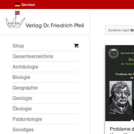
German
English
Sortieren nach
St
Shop
Gesamtverzeichnis
Archäologie
Biologie
Geographie
Geologie
Ökologie
Paläontologie
Probleme d
Sonstiges