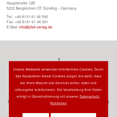
Hauptstraße 12B
5232 Bergkirchen OT Günding – Germany
Tel.: +49 8131 61 46 590
Fax: +49 8131 61 46 591
E-Mail:
info@pfeil-verlag.de
Unsere Webseite verwendet erforderliche Cookies. Durch
das Akzeptieren dieser Cookies sorgen Sie dafür, dass
bei Ihrem Besuch alle Services sicher, stabil und
reibungslos funktionieren. Die Verarbeitung Ihrer Daten
Hauptstraße 12B - 85232 Bergkirchen OT Günding -
erfolgt in Übereinstimmung mit unseren
Datenschutz-
Germany - Tel.: +49 8131 61 46 590 - Fax: +49 8131 61
Richtlinien
46 591 - E-Mail:
info@pfeil-verlag.de