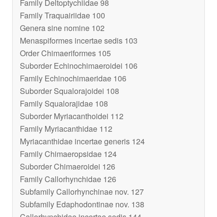
Family Deltoptychiidae 98
Family Traquairiidae 100
Genera sine nomine 102
Menaspiformes incertae sedis 103
Order Chimaeriformes 105
Suborder Echinochimaeroidei 106
Family Echinochimaeridae 106
Suborder Squalorajoidei 108
Family Squalorajidae 108
Suborder Myriacanthoidei 112
Family Myriacanthidae 112
Myriacanthidae incertae generis 124
Family Chimaeropsidae 124
Suborder Chimaeroidei 126
Family Callorhynchidae 126
Subfamily Callorhynchinae nov. 127
Subfamily Edaphodontinae nov. 138
Callorhynchidae incertae sedis 144