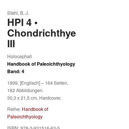
Stahl, B. J.
HPI 4 •
Chondrichthyes
III
Holocephali
Handbook of Paleoichthyology
Band: 4
1999. [Englisch] – 164 Seiten,
162 Abbildungen.
30,3 x 21,5 cm, Hardcover.
Reihe:
Handbook of
Paleoichthyology
ISBN: 978-3-931516-63-5