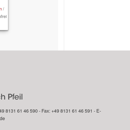
n
/
frei
49 8131 61 46 590 - Fax: +49 8131 61 46 591 - E-
.de