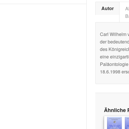
Autor
A
B
Carl Wilhelm 
der bedeutend
des Königreic
eine einzigart
Paläontologie
18.6.1998 ers
Ähnliche 