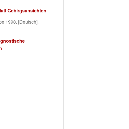
latt Gebirgsansichten
e 1998. [Deutsch].
ognostische
n
lternative: