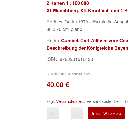
2 Karten 1 : 100 000
XI. Münchberg, XII. Kronbach und 1 B
Perthes, Gotha 1879 – Faksimile-Ausgab
80 x 70 cm, plano.
Reihe:
Gümbel, Carl Wilhelm von: Ge
Beschreibung der Königreichs Bayer
ISBN: 9783931516423
Artikelnummer:
9783931516423
40,00
€
zzgl.
Versandkosten
/ Versandkostenfrei in D
A
In den Warenkorb