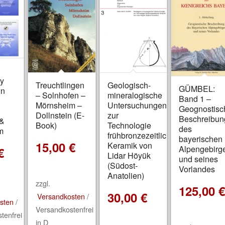
ry
Treuchtlingen
Geologisch-
GÜMBEL:
in
– Solnhofen –
mineralogische
Band 1 –
Mörnsheim –
Untersuchungen
Geognostisc
Dollnstein (E-
zur
Beschreibun
 &
Book)
Technologie
des
m
frühbronzezeitlicher
bayerischen
15,00
€
Keramik von
Alpengebirg
€
Lidar Höyük
und seines
(Südost-
Vorlandes
Anatolien)
zzgl.
125,00
30,00
€
Versandkosten
/
sten
/
Versandkostenfrei
tenfrei
in D