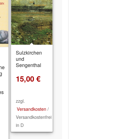
Sulzkirchen
und
Sengenthal
he
g
15,00
€
es
zzgl.
Versandkosten
/
€
Versandkostenfrei
in D