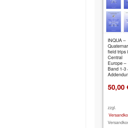
INQUA –
Quaterna
field trips 
Central
Europe –
Band 1-3
Addendu
50,00
zzgl.
Versandko
Versandkos