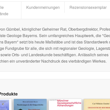
lle
Kundenmeinungen
Rezensionsexemplar
ände
von Gümbel, königlicher Geheimer Rat, Oberbergdirektor, Profe
ste Geologe Bayerns. Sein umfangreiches Hauptwerk, die "Ge
hs Bayern" setzt bis heute Maßstäbe und ist das Standardwerk 
ige Fundgrube für alle, die sich mit regionaler Geologie, Lagers
 sowie Orts- und Landeskunde beschäftigen. Anlässlich seines
chien ein unveränderter Nachdruck des vierbändigen Werkes.
Produkte