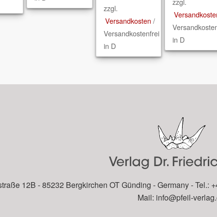
zzgl.
zzgl.
Versandkoste
Versandkosten
/
Versandkosten
Versandkostenfrei
in D
in D
traße 12B - 85232 Bergkirchen OT Günding - Germany - Tel.: +
Mail:
info@pfeil-verlag