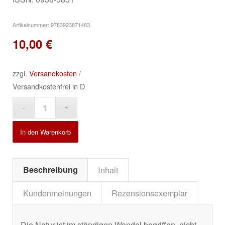
Artikelnummer:
9783923871483
10,00
€
zzgl.
Versandkosten
/
Versandkostenfrei in D
Alternative:
In den Warenkorb
Beschreibung
Inhalt
Kundenmeinungen
Rezensionsexemplar
Die Natur ist im ständigen Wandel begriffen, nicht