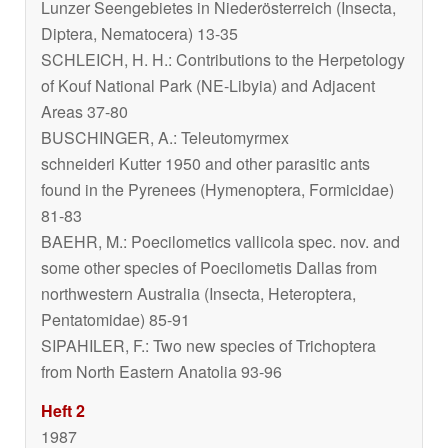
Lunzer Seengebietes in Niederösterreich (Insecta,
Diptera, Nematocera) 13-35
SCHLEICH, H. H.: Contributions to the Herpetology
of Kouf National Park (NE-Libyia) and Adjacent
Areas 37-80
BUSCHINGER, A.:
Teleutomyrmex
schneideri
Kutter 1950 and other parasitic ants
found in the Pyrenees (Hymenoptera, Formicidae)
81-83
BAEHR, M.:
Poecilometics vallicola
spec. nov. and
some other species of
Poecilometis
Dallas from
northwestern Australia (Insecta, Heteroptera,
Pentatomidae) 85-91
SIPAHILER, F.: Two new species of Trichoptera
from North Eastern Anatolia 93-96
Heft 2
1987