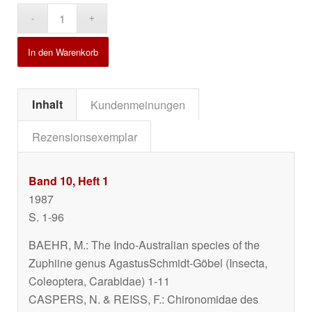
Alternative:
In den Warenkorb
Inhalt
Kundenmeinungen
Rezensionsexemplar
Band 10, Heft 1
1987
S. 1-96
BAEHR, M.: The Indo-Australian species of the
Zuphiine genus
Agastus
Schmidt-Göbel (Insecta,
Coleoptera, Carabidae) 1-11
CASPERS, N. & REISS, F.: Chironomidae des