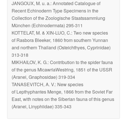
JANGOUX, M. u. a.: Annotated Catalogue of
Recent Echinoderm Type Specimens in the
Collection of the Zoologische Staatssammlung
München (Echinodermata) 295-311
KOTTELAT, M. & XIN-LUO, C.: Two new species
of
Rasbora
Bleeker, 1860 from southern Yunnan
and northern Thailand (Osteichthyes, Cyprinidae)
313-318
MIKHAILOV, K. G.: Contribution to the spider fauna
of the genus
Micawria
Westring, 1851 of the USSR
(Aranei, Gnaphosidae) 319-334
TANASEVITCH, A. V.: New species
of
Lepthyphantes
Menge, 1866 from the Soviet Far
East, with notes on the Siberian fauna of this genus
(Aranei, Linyphiidae) 335-343