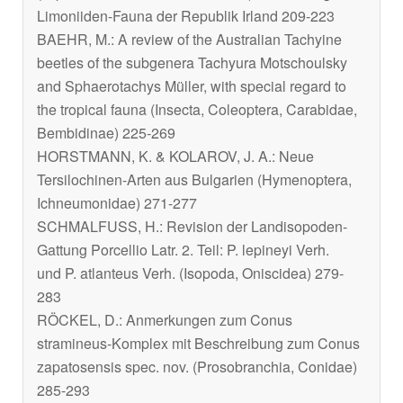
Limoniiden-Fauna der Republik Irland 209-223
BAEHR, M.: A review of the Australian Tachyine
beetles of the subgenera
Tachyura
Motschoulsky
and
Sphaerotachys
Müller, with special regard to
the tropical fauna (Insecta, Coleoptera, Carabidae,
Bembidinae) 225-269
HORSTMANN, K. & KOLAROV, J. A.: Neue
Tersilochinen-Arten aus Bulgarien (Hymenoptera,
Ichneumonidae) 271-277
SCHMALFUSS, H.: Revision der Landisopoden-
Gattung
Porcellio
Latr. 2. Teil:
P. lepineyi
Verh.
und
P. atlanteus
Verh. (Isopoda, Oniscidea) 279-
283
RÖCKEL, D.: Anmerkungen zum
Conus
stramineus
-Komplex mit Beschreibung zum
Conus
zapatosensis
spec. nov. (Prosobranchia, Conidae)
285-293