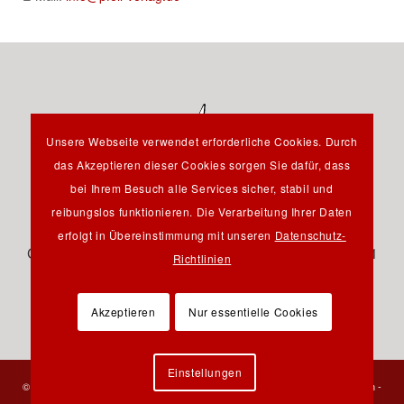
Unsere Webseite verwendet erforderliche Cookies. Durch
das Akzeptieren dieser Cookies sorgen Sie dafür, dass
bei Ihrem Besuch alle Services sicher, stabil und
reibungslos funktionieren. Die Verarbeitung Ihrer Daten
Hauptstraße 12B - 85232 Bergkirchen OT Günding -
erfolgt in Übereinstimmung mit unseren
Datenschutz-
Germany - Tel.: +49 8131 61 46 590 - Fax: +49 8131 61
Richtlinien
46 591 - E-Mail:
info@pfeil-verlag.de
Akzeptieren
Nur essentielle Cookies
Einstellungen
© 2023 Verlag Dr. Friedrich Pfeil - Alle Rechte vorbehalten -
Kontakt
-
Impressum
-