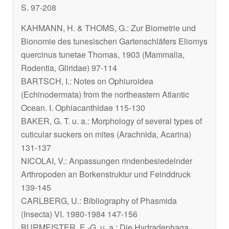
S. 97-208
KAHMANN, H. & THOMS, G.: Zur Biometrie und
Bionomie des tunesischen Gartenschläfers
Eliomys
quercinus tunetae
Thomas, 1903 (Mammalia,
Rodentia, Gliridae) 97-114
BARTSCH, I.: Notes on Ophiuroidea
(Echinodermata) from the northeastern Atlantic
Ocean. I. Ophiacanthidae 115-130
BAKER, G. T. u. a.: Morphology of several types of
cuticular suckers on mites (Arachnida, Acarina)
131-137
NICOLAI, V.: Anpassungen rindenbesiedelnder
Arthropoden an Borkenstruktur und Feinddruck
139-145
CARLBERG, U.: Bibliography of Phasmida
(Insecta) VI. 1980-1984 147-156
BURMEISTER, E.-G. u. a.: Die Hydradephaga