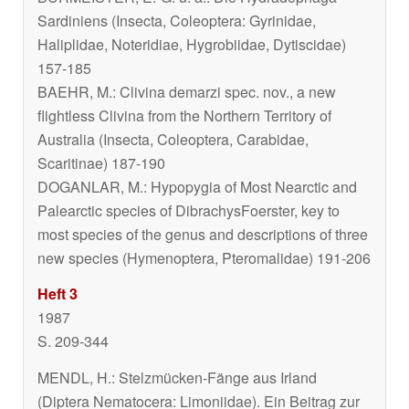
Sardiniens (Insecta, Coleoptera: Gyrinidae,
Haliplidae, Noteridiae, Hygrobiidae, Dytiscidae)
157-185
BAEHR, M.:
Clivina demarzi
spec. nov., a new
flightless
Clivina
from the Northern Territory of
Australia (Insecta, Coleoptera, Carabidae,
Scaritinae) 187-190
DOGANLAR, M.: Hypopygia of Most Nearctic and
Palearctic species of
Dibrachys
Foerster, key to
most species of the genus and descriptions of three
new species (Hymenoptera, Pteromalidae) 191-206
Heft 3
1987
S. 209-344
MENDL, H.: Stelzmücken-Fänge aus Irland
(Diptera Nematocera: Limoniidae). Ein Beitrag zur