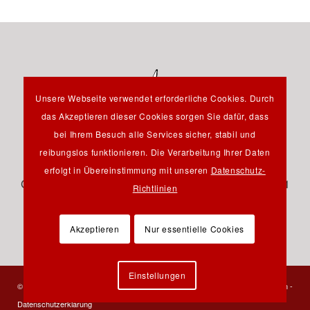
Unsere Webseite verwendet erforderliche Cookies. Durch
das Akzeptieren dieser Cookies sorgen Sie dafür, dass
bei Ihrem Besuch alle Services sicher, stabil und
reibungslos funktionieren. Die Verarbeitung Ihrer Daten
Hauptstraße 12B - 85232 Bergkirchen OT Günding -
erfolgt in Übereinstimmung mit unseren
Datenschutz-
Germany - Tel.: +49 8131 61 46 590 - Fax: +49 8131 61
Richtlinien
46 591 - E-Mail:
info@pfeil-verlag.de
Akzeptieren
Nur essentielle Cookies
Einstellungen
© 2023 Verlag Dr. Friedrich Pfeil - Alle Rechte vorbehalten -
Kontakt
-
Impressum
-
Datenschutzerklärung