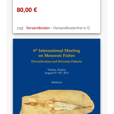
80,00
€
zzgl.
Versandkosten
/ Versandkostenfrei in D