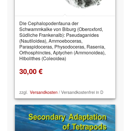
Die Cephalopodenfauna der
Schwammkalke von Biburg (Oberoxford,
Südliche Frankenalb): Pseudaganides
(Nautiloidea), Ammoeboceras,
Paraspidoceras, Physodoceras, Rasenia,
Orthosphinctes, Aptychen (Ammonoidea),
Hibolithes (Coleoidea)
30,00
€
zzgl.
Versandkosten
/ Versandkostenfrei in D