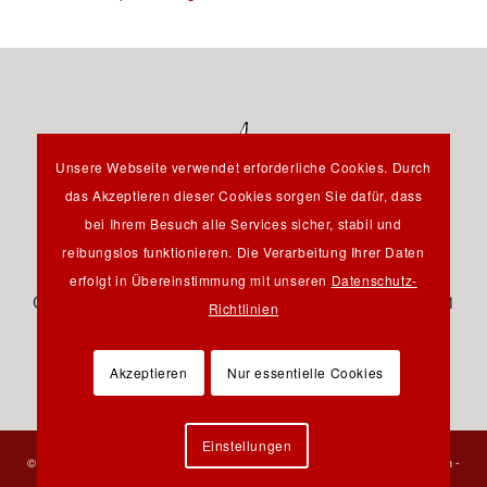
Unsere Webseite verwendet erforderliche Cookies. Durch
das Akzeptieren dieser Cookies sorgen Sie dafür, dass
bei Ihrem Besuch alle Services sicher, stabil und
reibungslos funktionieren. Die Verarbeitung Ihrer Daten
Hauptstraße 12B - 85232 Bergkirchen OT Günding -
erfolgt in Übereinstimmung mit unseren
Datenschutz-
Germany - Tel.: +49 8131 61 46 590 - Fax: +49 8131 61
Richtlinien
46 591 - E-Mail:
info@pfeil-verlag.de
Akzeptieren
Nur essentielle Cookies
Einstellungen
© 2023 Verlag Dr. Friedrich Pfeil - Alle Rechte vorbehalten -
Kontakt
-
Impressum
-