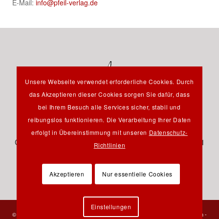
E-Mail:
info@pfeil-verlag.de
Unsere Webseite verwendet erforderliche Cookies. Durch
das Akzeptieren dieser Cookies sorgen Sie dafür, dass
bei Ihrem Besuch alle Services sicher, stabil und
reibungslos funktionieren. Die Verarbeitung Ihrer Daten
Hauptstraße 12B - 85232 Bergkirchen OT Günding -
erfolgt in Übereinstimmung mit unseren
Datenschutz-
Germany - Tel.: +49 8131 61 46 590 - Fax: +49 8131 61
Richtlinien
46 591 - E-Mail:
info@pfeil-verlag.de
Akzeptieren
Nur essentielle Cookies
Einstellungen
© 2023 Verlag Dr. Friedrich Pfeil - Alle Rechte vorbehalten -
Kontakt
-
Impressum
-