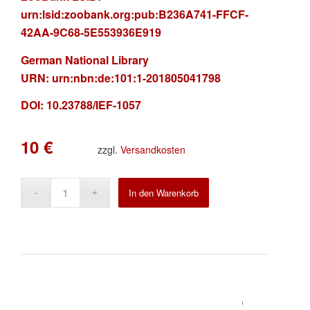
urn:lsid:zoobank.org:pub:B236A741-FFCF-
42AA-9C68-5E553936E919
German National Library
URN:
urn:nbn:de:101:1-201805041798
DOI: 10.23788/IEF-1057
10
€
zzgl.
Versandkosten
Alternative:
In den Warenkorb