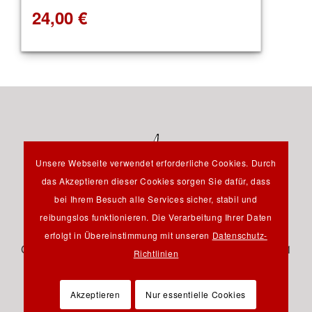
24,00
€
Unsere Webseite verwendet erforderliche Cookies. Durch
das Akzeptieren dieser Cookies sorgen Sie dafür, dass
bei Ihrem Besuch alle Services sicher, stabil und
reibungslos funktionieren. Die Verarbeitung Ihrer Daten
Hauptstraße 12B - 85232 Bergkirchen OT Günding -
erfolgt in Übereinstimmung mit unseren
Datenschutz-
Germany - Tel.: +49 8131 61 46 590 - Fax: +49 8131 61
Richtlinien
46 591 - E-Mail:
info@pfeil-verlag.de
Akzeptieren
Nur essentielle Cookies