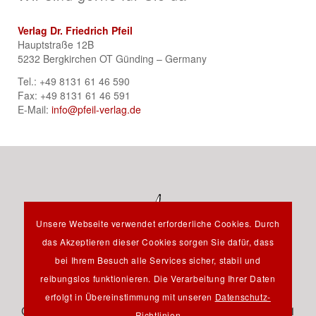
Verlag Dr. Friedrich Pfeil
Hauptstraße 12B
5232 Bergkirchen OT Günding – Germany
Tel.: +49 8131 61 46 590
Fax: +49 8131 61 46 591
E-Mail:
info@pfeil-verlag.de
Unsere Webseite verwendet erforderliche Cookies. Durch
das Akzeptieren dieser Cookies sorgen Sie dafür, dass
bei Ihrem Besuch alle Services sicher, stabil und
reibungslos funktionieren. Die Verarbeitung Ihrer Daten
Hauptstraße 12B - 85232 Bergkirchen OT Günding -
erfolgt in Übereinstimmung mit unseren
Datenschutz-
Germany - Tel.: +49 8131 61 46 590 - Fax: +49 8131 61
Richtlinien