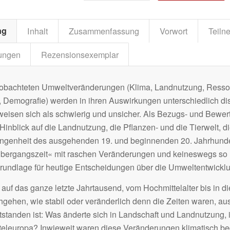
ng
Inhalt
Zusammenfassung
Vorwort
Teiln
ungen
Rezensionsexemplar
beobachteten Umweltveränderungen (Klima, Landnutzung, Ress
, Demografie) werden in ihren Auswirkungen unterschiedlich dis
eisen sich als schwierig und unsicher. Als Bezugs- und Bewe
inblick auf die Landnutzung, die Pflanzen- und die Tierwelt, di
ngenheit des ausgehenden 19. und beginnenden 20. Jahrhunde
Übergangszeit« mit raschen Veränderungen und keineswegs so »
Grundlage für heutige Entscheidungen über die Umweltentwickl
auf das ganze letzte Jahrtausend, vom Hochmittelalter bis in d
hgehen, wie stabil oder veränderlich denn die Zeiten waren, a
standen ist: Was änderte sich in Landschaft und Landnutzung, 
itteleuropa? Inwieweit waren diese Veränderungen klimatisch be