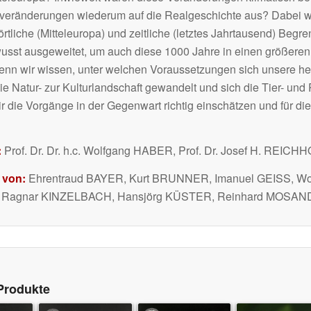
averänderungen wiederum auf die Realgeschichte aus? Dabei 
tliche (Mitteleuropa) und zeitliche (letztes Jahrtausend) Begre
usst ausgeweitet, um auch diese 1000 Jahre in einen größe
 wenn wir wissen, unter welchen Voraussetzungen sich unsere h
die Natur- zur Kulturlandschaft gewandelt und sich die Tier- und
ir die Vorgänge in der Gegenwart richtig einschätzen und für d
:
Prof. Dr. Dr. h.c. Wolfgang HABER, Prof. Dr. Josef H. REICH
 von:
Ehrentraud BAYER, Kurt BRUNNER, Imanuel GEISS, Wo
agnar KINZELBACH, Hansjörg KÜSTER, Reinhard MOSAND
Produkte