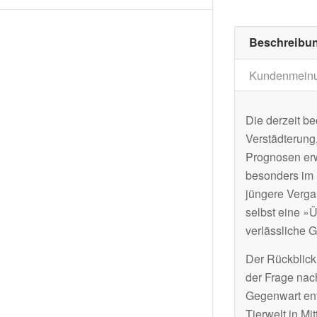
Beschreibu
Kundenmein
Die derzeit 
Verstädterung
Prognosen erw
besonders im H
jüngere Verga
selbst eine »
verlässliche 
Der Rückblick 
der Frage nac
Gegenwart ent
Tierwelt in M