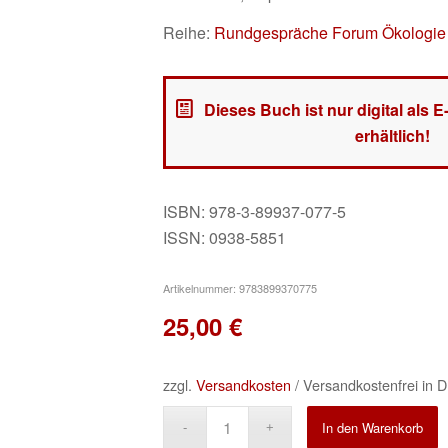
Reihe:
Rundgespräche Forum Ökologie
Dieses Buch ist nur digital als 
erhältlich!
ISBN: 978-3-89937-077-5
ISSN: 0938-5851
Artikelnummer:
9783899370775
25,00
€
zzgl.
Versandkosten
/ Versandkostenfrei in D
A
In den Warenkorb