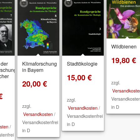
Wildbienen
19,80
€
 der
Klimaforschung
Stadtökologie
rschung
in Bayern
15,00
€
scher
20,00
€
zzgl.
Versandkoste
€
Versandkosten
zzgl.
zzgl.
in D
Versandkosten
/
Versandkosten
/
Versandkostenfrei
Versandkostenfrei
in D
sten
/
in D
tenfrei