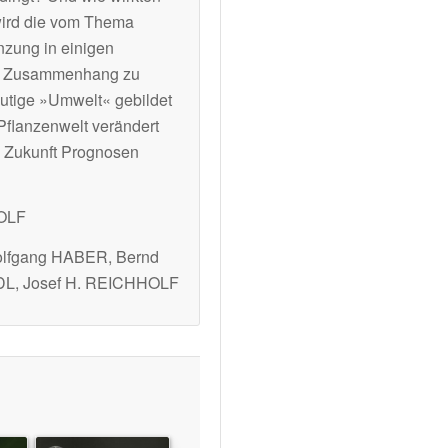
wird die vom Thema
nzung in einigen
ren Zusammenhang zu
eutige »Umwelt« gebildet
 Pflanzenwelt verändert
ie Zukunft Prognosen
HOLF
lfgang HABER, Bernd
L, Josef H. REICHHOLF