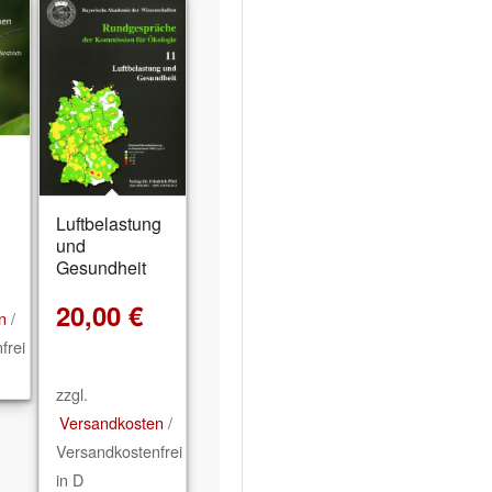
Luftbelastung
und
Gesundheit
20,00
€
n
/
frei
zzgl.
Versandkosten
/
Versandkostenfrei
in D