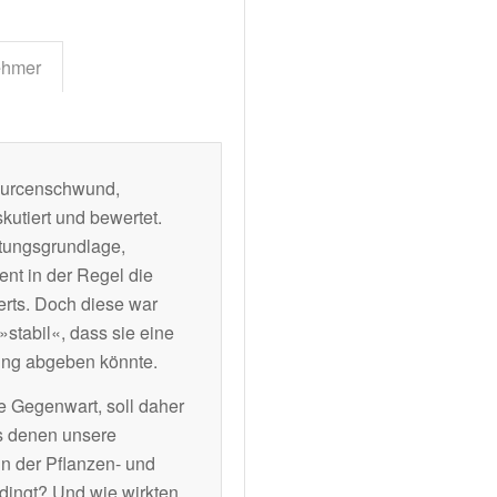
ehmer
ourcenschwund,
kutiert und bewertet.
rtungsgrundlage,
ent in der Regel die
rts. Doch diese war
stabil«, dass sie eine
ung abgeben könnte.
ie Gegenwart, soll daher
us denen unsere
in der Pflanzen- und
dingt? Und wie wirkten