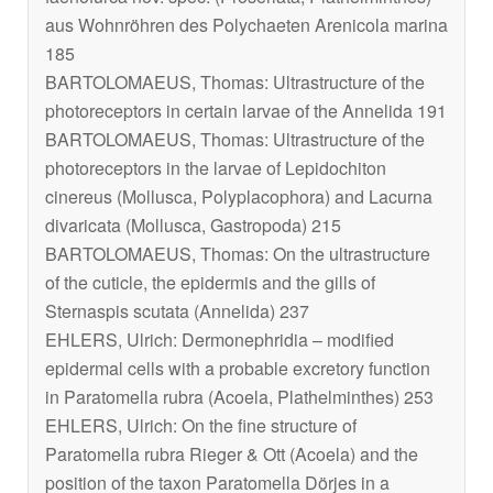
aus Wohnröhren des Polychaeten Arenicola marina
185
BARTOLOMAEUS, Thomas: Ultrastructure of the
photoreceptors in certain larvae of the Annelida 191
BARTOLOMAEUS, Thomas: Ultrastructure of the
photoreceptors in the larvae of Lepidochiton
cinereus (Mollusca, Polyplacophora) and Lacurna
divaricata (Mollusca, Gastropoda) 215
BARTOLOMAEUS, Thomas: On the ultrastructure
of the cuticle, the epidermis and the gills of
Sternaspis scutata (Annelida) 237
EHLERS, Ulrich: Dermonephridia – modified
epidermal cells with a probable excretory function
in Paratomella rubra (Acoela, Plathelminthes) 253
EHLERS, Ulrich: On the fine structure of
Paratomella rubra Rieger & Ott (Acoela) and the
position of the taxon Paratomella Dörjes in a