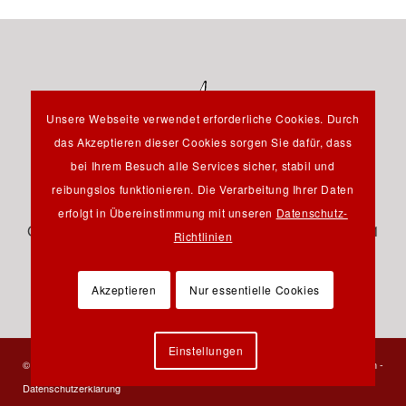
Unsere Webseite verwendet erforderliche Cookies. Durch
das Akzeptieren dieser Cookies sorgen Sie dafür, dass
bei Ihrem Besuch alle Services sicher, stabil und
reibungslos funktionieren. Die Verarbeitung Ihrer Daten
Hauptstraße 12B - 85232 Bergkirchen OT Günding -
erfolgt in Übereinstimmung mit unseren
Datenschutz-
Germany - Tel.: +49 8131 61 46 590 - Fax: +49 8131 61
Richtlinien
46 591 - E-Mail:
info@pfeil-verlag.de
Akzeptieren
Nur essentielle Cookies
Einstellungen
© 2023 Verlag Dr. Friedrich Pfeil - Alle Rechte vorbehalten -
Kontakt
-
Impressum
-
Datenschutzerklärung