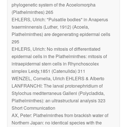
phylogenetic system of the Acoelomorpha
(Plathelminthes) 265
EHLERS, Ulrich: "Pulsatile bodies" in Anaperus
tvaerminnensis (Luther, 1912) (Acoela,
Plathelminthes) are degenerating epidermal cells
295
EHLERS, Ulrich: No mitosis of differentiated
epidermal cells in the Plathelminthes: mitosis of
intraepidermal stem cells in Rhynchoscolex
simplex Leidy,1851 (Catenulida) 311
WENZEL, Cornelia, Ulrich EHLERS & Alberto
LANFRANCHI: The larval protonephridium of
Stylochus mediterraneus Galleni (Polycladida,
Plathelminthes): an ultrastructural analysis 323
Short Communication
AX, Peter: Plathelminthes from brackish water of
Northern Japan: no identical species with the