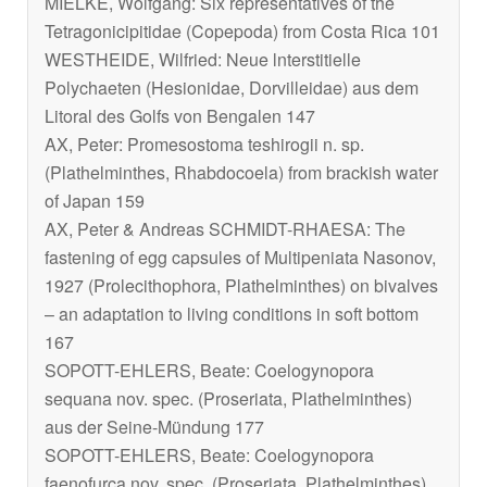
MIELKE, Wolfgang: Six representatives of the
Tetragonicipitidae (Copepoda) from Costa Rica 101
WESTHEIDE, Wilfried: Neue lnterstitielle
Polychaeten (Hesionidae, Dorvilleidae) aus dem
Litoral des Golfs von Bengalen 147
AX, Peter: Promesostoma teshirogii n. sp.
(Plathelminthes, Rhabdocoela) from brackish water
of Japan 159
AX, Peter & Andreas SCHMIDT-RHAESA: The
fastening of egg capsules of Multipeniata Nasonov,
1927 (Prolecithophora, Plathelminthes) on bivalves
– an adaptation to living conditions in soft bottom
167
SOPOTT-EHLERS, Beate: Coelogynopora
sequana nov. spec. (Proseriata, Plathelminthes)
aus der Seine-Mündung 177
SOPOTT-EHLERS, Beate: Coelogynopora
faenofurca nov. spec. (Proseriata, Plathelminthes)