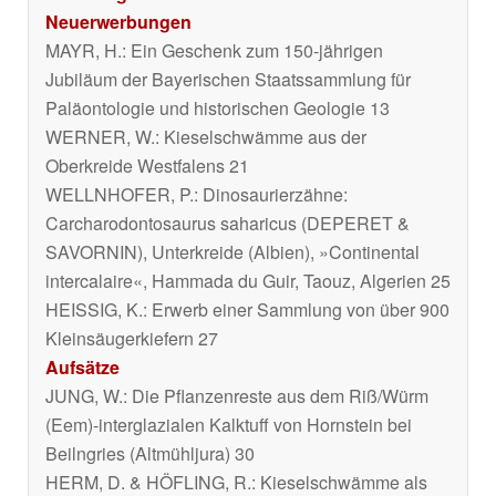
Neuerwerbungen
MAYR, H.: Ein Geschenk zum 150-jährigen
Jubiläum der Bayerischen Staatssammlung für
Paläontologie und historischen Geologie 13
WERNER, W.: Kieselschwämme aus der
Oberkreide Westfalens 21
WELLNHOFER, P.: Dinosaurierzähne:
Carcharodontosaurus saharicus
(DEPERET &
SAVORNIN), Unterkreide (Albien), »Continental
intercalaire«, Hammada du Guir, Taouz, Algerien 25
HEISSIG, K.: Erwerb einer Sammlung von über 900
Kleinsäugerkiefern 27
Aufsätze
JUNG, W.: Die Pflanzenreste aus dem Riß/Würm
(Eem)-interglazialen Kalktuff von Hornstein bei
Beilngries (Altmühljura) 30
HERM, D. & HÖFLING, R.: Kieselschwämme als