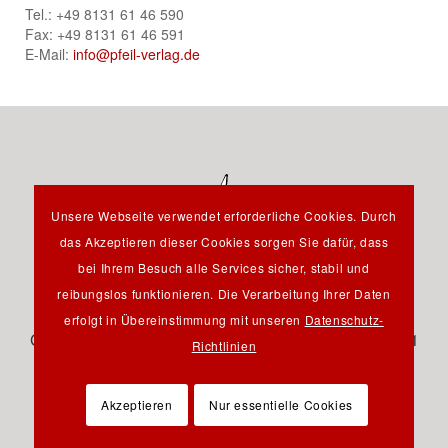
Tel.: +49 8131 61 46 590
Fax: +49 8131 61 46 591
E-Mail:
info@pfeil-verlag.de
Unsere Webseite verwendet erforderliche Cookies. Durch
das Akzeptieren dieser Cookies sorgen Sie dafür, dass
bei Ihrem Besuch alle Services sicher, stabil und
reibungslos funktionieren. Die Verarbeitung Ihrer Daten
Hauptstraße 12B - 85232 Bergkirchen OT Günding -
erfolgt in Übereinstimmung mit unseren
Datenschutz-
Germany - Tel.: +49 8131 61 46 590 - Fax: +49 8131 61
Richtlinien
46 591 - E-Mail:
info@pfeil-verlag.de
Akzeptieren
Nur essentielle Cookies