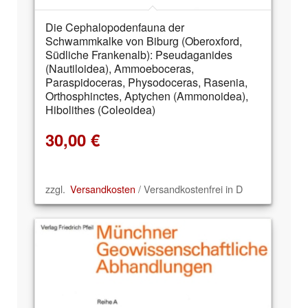
Die Cephalopodenfauna der
Schwammkalke von Biburg (Oberoxford,
Südliche Frankenalb): Pseudaganides
(Nautiloidea), Ammoeboceras,
Paraspidoceras, Physodoceras, Rasenia,
Orthosphinctes, Aptychen (Ammonoidea),
Hibolithes (Coleoidea)
30,00
€
zzgl.
Versandkosten
/ Versandkostenfrei in D