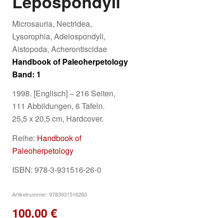
Lepospondyli
Microsauria, Nectridea,
Lysorophia, Adelospondyli,
Aistopoda, Acherontiscidae
Handbook of Paleoherpetology
Band: 1
1998. [Englisch] – 216 Seiten,
111 Abbildungen, 6 Tafeln.
25,5 x 20,5 cm, Hardcover.
Reihe:
Handbook of
Paleoherpetology
ISBN: 978-3-931516-26-0
Artikelnummer:
9783931516260
100,00
€