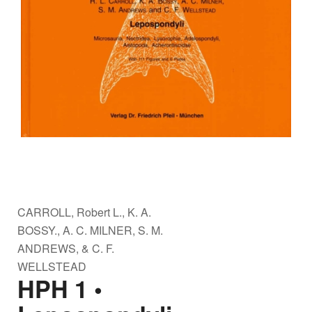
CARROLL, Robert L., K. A.
BOSSY., A. C. MILNER, S. M.
ANDREWS, & C. F.
WELLSTEAD
HPH 1 •