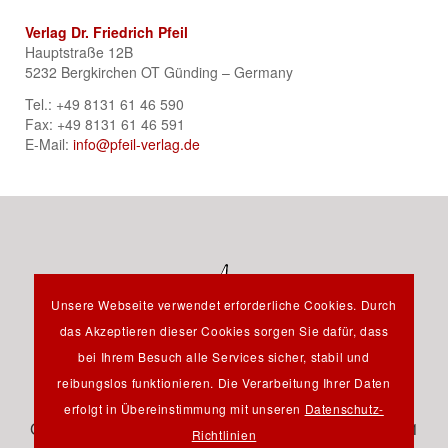
Verlag Dr. Friedrich Pfeil
Hauptstraße 12B
5232 Bergkirchen OT Günding – Germany
Tel.: +49 8131 61 46 590
Fax: +49 8131 61 46 591
E-Mail:
info@pfeil-verlag.de
Unsere Webseite verwendet erforderliche Cookies. Durch
das Akzeptieren dieser Cookies sorgen Sie dafür, dass
bei Ihrem Besuch alle Services sicher, stabil und
reibungslos funktionieren. Die Verarbeitung Ihrer Daten
Hauptstraße 12B - 85232 Bergkirchen OT Günding -
erfolgt in Übereinstimmung mit unseren
Datenschutz-
Germany - Tel.: +49 8131 61 46 590 - Fax: +49 8131 61
Richtlinien