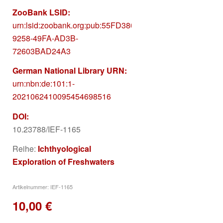
ZooBank LSID:
urn:lsid:zoobank.org:pub:55FD3806-
9258-49FA-AD3B-
72603BAD24A3
German National Library URN:
urn:nbn:de:101:1-
2021062410095454698516
DOI:
10.23788/IEF-1165
Reihe:
Ichthyological
Exploration of Freshwaters
Artikelnummer:
IEF-1165
10,00
€