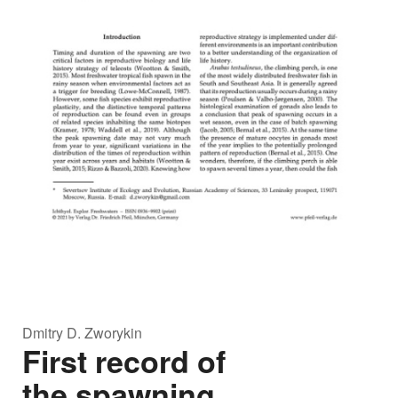
Dmitry D. Zworykin
First record of
the spawning