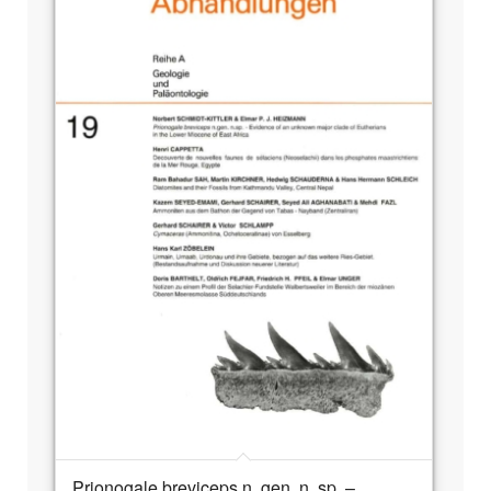
Prionogale breviceps n. gen. n. sp. –