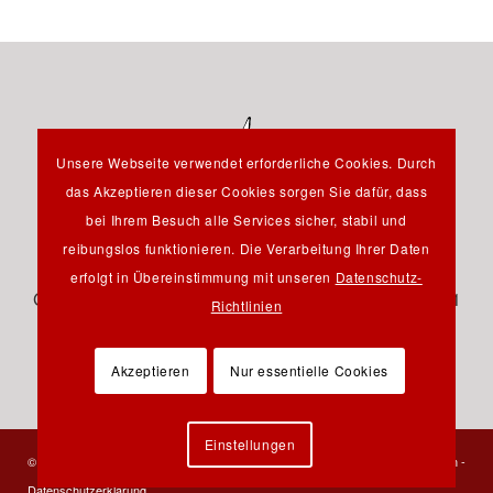
Unsere Webseite verwendet erforderliche Cookies. Durch
das Akzeptieren dieser Cookies sorgen Sie dafür, dass
bei Ihrem Besuch alle Services sicher, stabil und
reibungslos funktionieren. Die Verarbeitung Ihrer Daten
Hauptstraße 12B - 85232 Bergkirchen OT Günding -
erfolgt in Übereinstimmung mit unseren
Datenschutz-
Germany - Tel.: +49 8131 61 46 590 - Fax: +49 8131 61
Richtlinien
46 591 - E-Mail:
info@pfeil-verlag.de
Akzeptieren
Nur essentielle Cookies
Einstellungen
© 2023 Verlag Dr. Friedrich Pfeil - Alle Rechte vorbehalten -
Kontakt
-
Impressum
-
Datenschutzerklärung