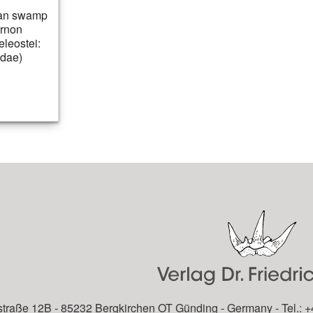
ean swamp
ernon
eleostei:
dae)
traße 12B - 85232 Bergkirchen OT Günding - Germany - Tel.: +