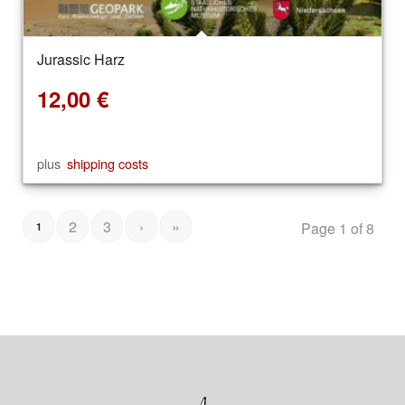
Jurassic Harz
12,00
€
plus
shipping costs
2
3
›
»
Page 1 of 8
1