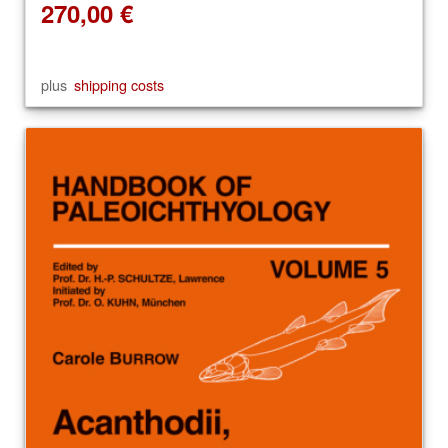
270,00
€
plus
shipping costs