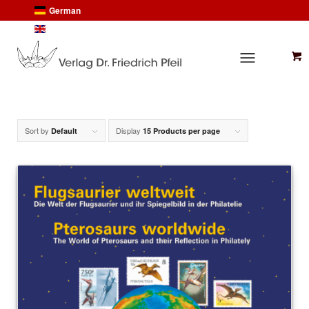
German
English
Sort by
Display
Default
15 Products per page