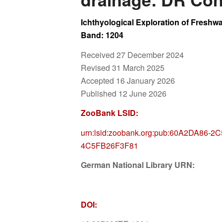
Ichthyological Exploration of Freshwat
Band: 1204
Received 27 December 2024
Revised 31 March 2025
Accepted 16 January 2026
Published 12 June 2026
ZooBank LSID:
urn:lsid:zoobank.org:pub:60A2DA86-2
4C5FB26F3F81
German National Library URN:
DOI: