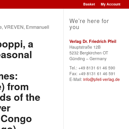
Basket
My Account
We’re here for
you
e, VREVEN, Emmanuell
oppi, a
Verlag Dr. Friedrich Pfeil
Hauptstraße 12B
easonal
5232 Bergkirchen OT
Günding – Germany
Tel.: +49 8131 61 46 590
mes:
Fax: +49 8131 61 46 591
E-Mail:
info@pfeil-verlag.de
) from
ds of the
ver
r Congo
ngo)