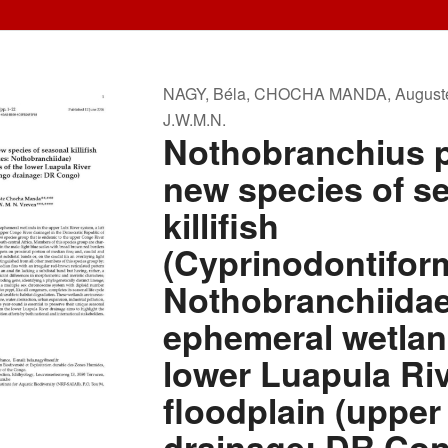
NAGY, Béla, CHOCHA MANDA, August
J.W.M.N.
Nothobranchius p
new species of s
killifish
(Cyprinodontifor
Nothobranchiidae
ephemeral wetlan
lower Luapula Ri
floodplain (uppe
drainage: DR Co