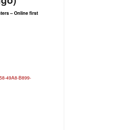
ers – Online first
C58-49A8-B899-