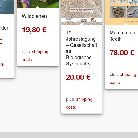
Wildbienen
kton
19,80
€
19.
Mammalian
Jahrestagung
Teeth
€
– Gesellschaft
78,00
€
für
plus
shipping
Biologische
costs
ing
Systematik
plus
shipping
20,00
€
costs
plus
shipping
costs