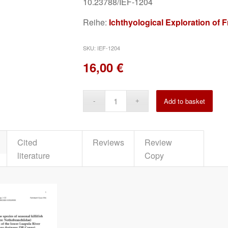
10.23788/IEF-1204
Reihe:
Ichthyological Exploration of 
SKU:
IEF-1204
16,00
€
Alte
Add to basket
Cited
Reviews
Review
literature
Copy