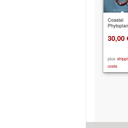
Coastal
Phytoplan
30,00
plus
shipp
costs