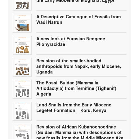
A Descriptive Catalogue of Fossils from
Wadi Natrun
A new look at Eurasian Neogene
Pliohyracidae
Revision of the smaller-bodied
anthropoids from Napak, early Miocene,
Uganda
The Fossil Suidae (Mammalia,
Artiodactyla) from Ternifine (Tighenif)
Algeria
Land Snails from the Early Miocene
Legetet Formation, Koru, Kenya
Revision of African Kubanochoerinae
(Suidae: Mammalia) with descriptions of
new fossils from the Middle Miocene Aka