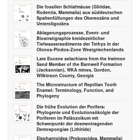
Die fossilen Schlafmäuse (Gliridae,
Rodentia, Mammalia) aus süddeutschen
Spaltenfüllungen des Obereozäns und
Unteroligozäns
Ablagerungsprozesse, Event- und
Biostratigraphie kreidezeitlicher
Tiefwassersedimente der Tethys in der
Olonos-Pindos-Zone Westgriechenlands
Late Eocene selachians from the Irwinton
Sand Member of the Barnwell Formation
(Jacksonian), WKA mines, Gordon,
Wilkinson County, Georgia
The Microstructure of Reptilian Tooth
Enamel: Terminology, Function, and
Phylogeny
Die frühe Evolution der Porifera:
Phylogenie und Evolutionsökolgie der
Poriferen im Paläozoikum mit
Schwerpunkt der desmentragenden
Demospongiae (Lithitide)
Elephantoidea (Proboscidea, Mammalia)