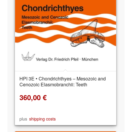
HPI 3E • Chondrichthyes – Mesozoic and
Cenozoic Elasmobranchii: Teeth
360,00
€
plus
shipping costs