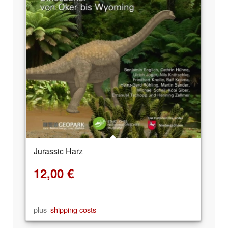
Jurassic Harz
12,00
€
plus
shipping costs