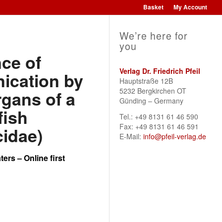
Basket
My Account
We’re here for
you
ce of
Verlag Dr. Friedrich Pfeil
ication by
Hauptstraße 12B
5232 Bergkirchen OT
rgans of a
Günding – Germany
fish
Tel.: +49 8131 61 46 590
Fax: +49 8131 61 46 591
cidae)
E-Mail:
info@pfeil-verlag.de
ers – Online first