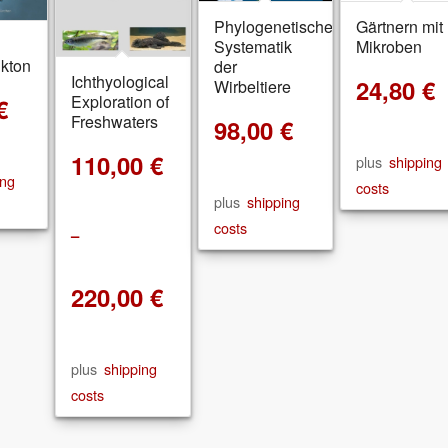
Phylogenetische
Gärtnern mit
Systematik
Mikroben
kton
der
Ichthyological
24,80
€
Wirbeltiere
Exploration of
€
Freshwaters
98,00
€
110,00
€
plus
shipping
ing
costs
plus
shipping
costs
–
220,00
€
plus
shipping
costs