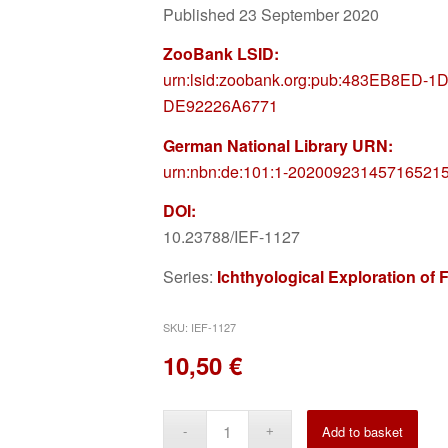
Published 23 September 2020
ZooBank LSID:
urn:lsid:zoobank.org:pub:483EB8ED-1
DE92226A6771
German National Library URN:
urn:nbn:de:101:1-20200923145716521
DOI:
10.23788/IEF-1127
Series:
Ichthyological Exploration of
SKU:
IEF-1127
10,50
€
Alte
Add to basket