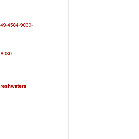
D49-4584-9030-
58030
 Freshwaters
rnative: