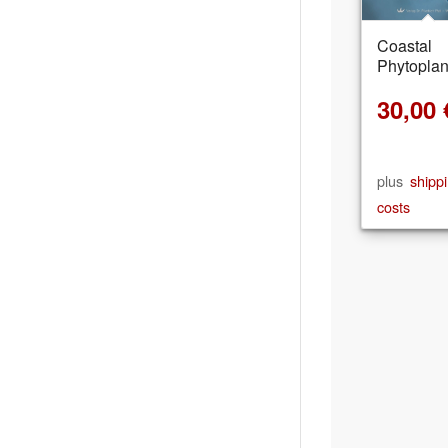
Coastal
Phytoplan
30,00
plus
shipp
costs