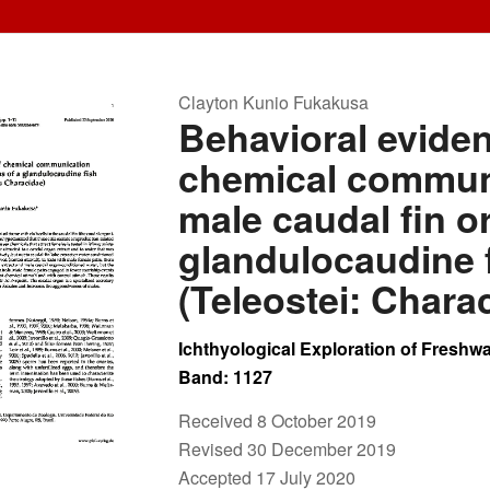
Clayton Kunio Fukakusa
Behavioral eviden
chemical commun
male caudal fin o
glandulocaudine 
(Teleostei: Chara
Ichthyological Exploration of Freshwat
Band: 1127
Received 8 October 2019
Revised 30 December 2019
Accepted 17 July 2020