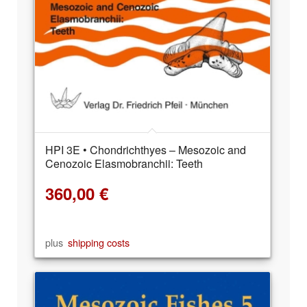
HPI 3E • Chondrichthyes – Mesozoic and
Cenozoic Elasmobranchii: Teeth
360,00
€
plus
shipping costs