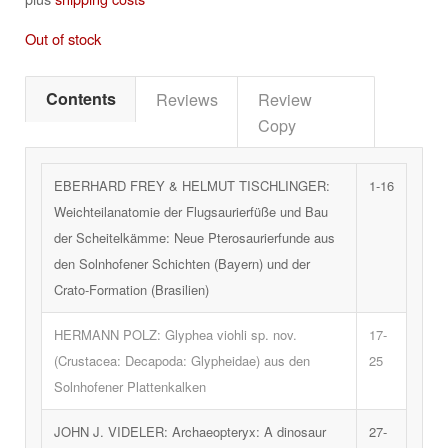
Out of stock
Contents
Reviews
Review
Copy
EBERHARD FREY & HELMUT TISCHLINGER:
1-16
Weichteilanatomie der Flugsaurierfüße und Bau
der Scheitelkämme: Neue Pterosaurierfunde aus
den Solnhofener Schichten (Bayern) und der
Crato-Formation (Brasilien)
HERMANN POLZ:
Glyphea viohli
sp. nov.
17-
(Crustacea: Decapoda: Glypheidae) aus den
25
Solnhofener Plattenkalken
JOHN J. VIDELER:
Archaeopteryx
: A dinosaur
27-