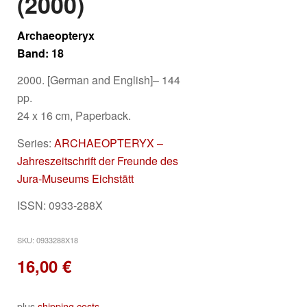
(2000)
Archaeopteryx
Band: 18
2000. [German and English]– 144
pp.
24 x 16 cm, Paperback.
Series:
ARCHAEOPTERYX –
Jahreszeitschrift der Freunde des
Jura-Museums Eichstätt
ISSN: 0933-288X
SKU:
0933288X18
16,00
€
plus
shipping costs