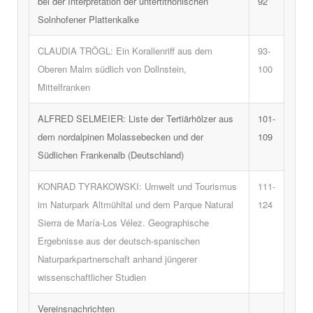
bei der Interpretation der untertithonischen
92
Solnhofener Plattenkalke
CLAUDIA TRÖGL: Ein Korallenriff aus dem
93-
Oberen Malm südlich von Dollnstein,
100
Mittelfranken
ALFRED SELMEIER: Liste der Tertiärhölzer aus
101-
dem nordalpinen Molassebecken und der
109
Südlichen Frankenalb (Deutschland)
KONRAD TYRAKOWSKI: Umwelt und Tourismus
111-
im Naturpark Altmühltal und dem Parque Natural
124
Sierra de María-Los Vélez. Geographische
Ergebnisse aus der deutsch-spanischen
Naturparkpartnerschaft anhand jüngerer
wissenschaftlicher Studien
Vereinsnachrichten