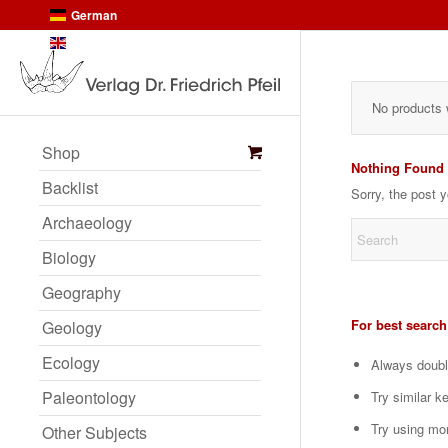
German
English
No products 
Shop
Nothing Found
Backlist
Sorry, the post 
Archaeology
Biology
Geography
For best search
Geology
Ecology
Always doubl
Paleontology
Try similar k
Try using mo
Other Subjects