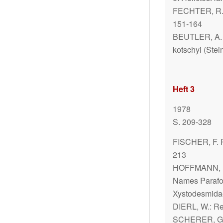
FECHTER, R.: 
151-164
BEUTLER, A. 
kotschyi
(Stei
Heft 3
1978
S. 209-328
FISCHER, F. P
213
HOFFMANN, R. 
Names
Parafo
Xystodesmida
DIERL, W.: Rev
SCHERER, G