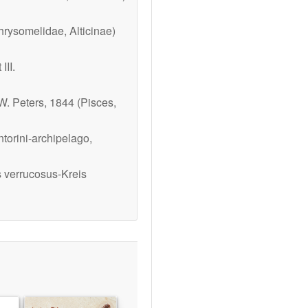
hrysomelidae, Alticinae)
III.
. Peters, 1844 (Pisces,
torini-archipelago,
 verrucosus
-Kreis