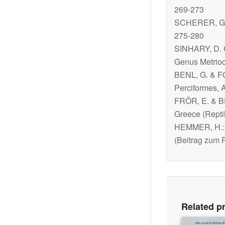
269-273
SCHERER, G
275-280
SINHARY, D. C
Genus
Metrio
BENL, G. & F
Perciformes, 
FRÖR, E. & BE
Greece (Repti
HEMMER, H.: 
(Beitrag zum 
Related p