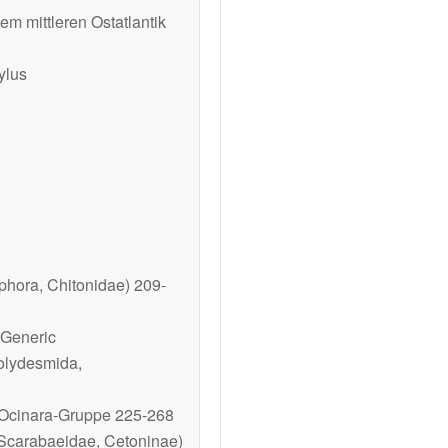
 mittleren Ostatlantik
ylus
phora, Chitonidae) 209-
 Generic
olydesmida,
Ocinara
-Gruppe 225-268
(Scarabaeidae, Cetoninae)