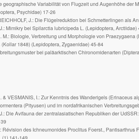
e geographische Variabilität von Flugzeit und Augenhöhe der
M
optera, Psychidae) 17-26
EICHHOLF, J.: Die Flügelreduktion bei Schmetterlingen als A
.: Mimikry bei
Spilarctia lubricipeda
L. (Lepidoptera, Arctiidae)
.: Biologie, Verbreitung und Morphologie von
Praezygaena (
s
(Kollar 1848) (Lepidoptera, Zygaenidae) 45-84
rbreitungsmuster bei paläarktischen Chironomidenarten (Dipter
& VESMANIS, I.: Zur Kenntnis des Wanderigels (
Erinaceus al
 Formentera (Pityusen) und im nordafrikanischen Verbreitungsge
: Die Avifauna der zentralasiatischen Republiken der UdSSR:
139
.: Révision des Ichneumonides
Proclitus
Foerst.,
Pantisarthrus
F
. (1) 141-149