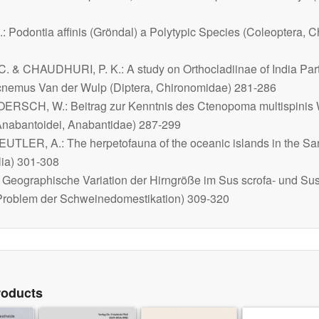
.:
Podontia affinis
(Gröndal) a Polytypic Species (Coleoptera, C
. & CHAUDHURI, P. K.: A study on Orthocladiinae of India Part 
cnemus
Van der Wulp (Diptera, Chironomidae) 281-286
OERSCH, W.: Beitrag zur Kenntnis des
Ctenopoma multispinis
W
Anabantoidei, Anabantidae) 287-299
UTLER, A.: The herpetofauna of the oceanic islands in the San
lia) 301-308
Geographische Variation der Hirngröße im
Sus scrofa
- und
Sus
Problem der Schweinedomestikation) 309-320
roducts