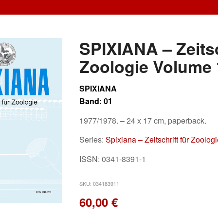
SPIXIANA – Zeitsc
Zoologie Volume 
SPIXIANA
Band: 01
1977/1978. – 24 x 17 cm, paperback.
Series:
Spixiana – Zeitschrift für Zoolog
ISSN: 0341-8391-1
SKU:
034183911
60,00
€