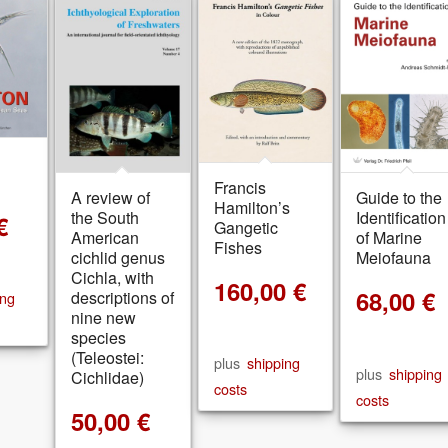
Francis
A review of
Guide to the
Hamilton’s
the South
Identification
€
Gangetic
American
of Marine
Fishes
cichlid genus
Meiofauna
Cichla, with
160,00
€
68,00
€
descriptions of
ing
nine new
species
(Teleostei:
plus
shipping
plus
shipping
Cichlidae)
costs
costs
50,00
€