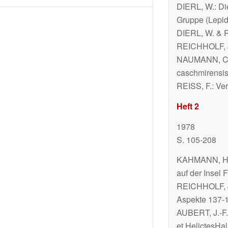
DIERL, W.: Di
Gruppe (Lepid
DIERL, W. & R
REICHHOLF, J
NAUMANN, C. M
caschmirensi
REISS, F.: Ve
Heft 2
1978
S. 105-208
KAHMANN, H. 
auf der Insel
REICHHOLF, J.
Aspekte 137-
AUBERT, J.-F
et
Helictes
Hal