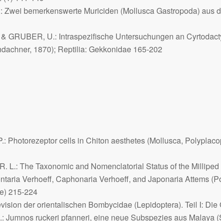
Zwei bemerkenswerte Muriciden (Mollusca Gastropoda) aus dem
& GRUBER, U.: Intraspezifische Untersuchungen an
Cyrtodact
ndachner, 1870); Reptilia: Gekkonidae 165-202
.: Photorezeptor cells in
Chiton aesthetes
(Mollusca, Polyplaco
L.: The Taxonomic and Nomenclatorial Status of the Milliped
ntaria
Verhoeff,
Caphonaria
Verhoeff, and
Japonaria
Attems (P
e) 215-224
ision der orientalischen Bombycidae (Lepidoptera). Teil I: Die
.:
Jumnos ruckeri pfanneri
, eine neue Subspezies aus Malaya 