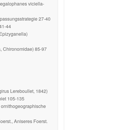
egalophanes viciella
-
npassungsstrategie 27-40
 41-44
Epizyganella)
a, Chironomidae) 85-97
girus
Lereboullet, 1842)
biet 105-135
 ornithogeographische
oerst.,
Aniseres
Foerst.