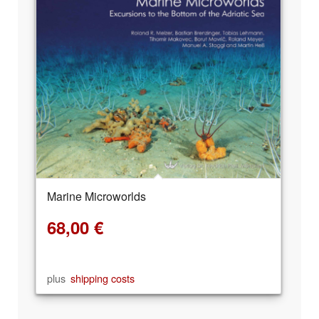
Marine Microworlds
68,00
€
plus
shipping costs