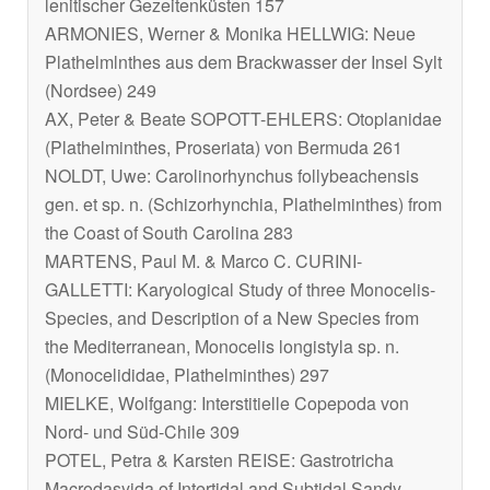
lenitischer Gezeitenküsten 157
ARMONIES, Werner & Monika HELLWIG: Neue
Plathelmlnthes aus dem Brackwasser der Insel Sylt
(Nordsee) 249
AX, Peter & Beate SOPOTT-EHLERS: Otoplanidae
(Plathelminthes, Proseriata) von Bermuda 261
NOLDT, Uwe: Carolinorhynchus follybeachensis
gen. et sp. n. (Schizorhynchia, Plathelminthes) from
the Coast of South Carolina 283
MARTENS, Paul M. & Marco C. CURINI-
GALLETTI: Karyological Study of three Monocelis-
Species, and Description of a New Species from
the Mediterranean, Monocelis longistyla sp. n.
(Monocelididae, Plathelminthes) 297
MIELKE, Wolfgang: Interstitielle Copepoda von
Nord- und Süd-Chile 309
POTEL, Petra & Karsten REISE: Gastrotricha
Macrodasyida of Intertidal and Subtidal Sandy