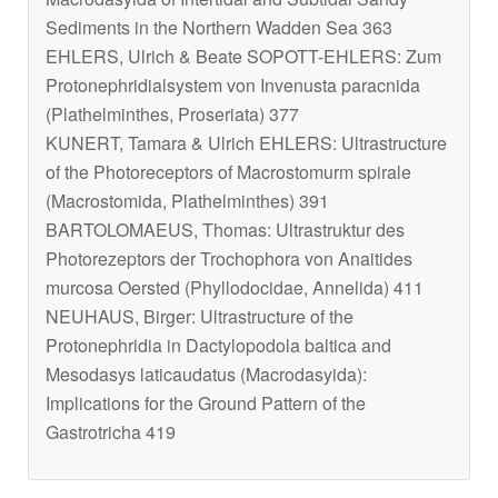
Sediments in the Northern Wadden Sea 363
EHLERS, Ulrich & Beate SOPOTT-EHLERS: Zum
Protonephridialsystem von Invenusta paracnida
(Plathelminthes, Proseriata) 377
KUNERT, Tamara & Ulrich EHLERS: Ultrastructure
of the Photoreceptors of Macrostomurm spirale
(Macrostomida, Plathelminthes) 391
BARTOLOMAEUS, Thomas: Ultrastruktur des
Photorezeptors der Trochophora von Anaitides
murcosa Oersted (Phyllodocidae, Annelida) 411
NEUHAUS, Birger: Ultrastructure of the
Protonephridia in Dactylopodola baltica and
Mesodasys laticaudatus (Macrodasyida):
Implications for the Ground Pattern of the
Gastrotricha 419