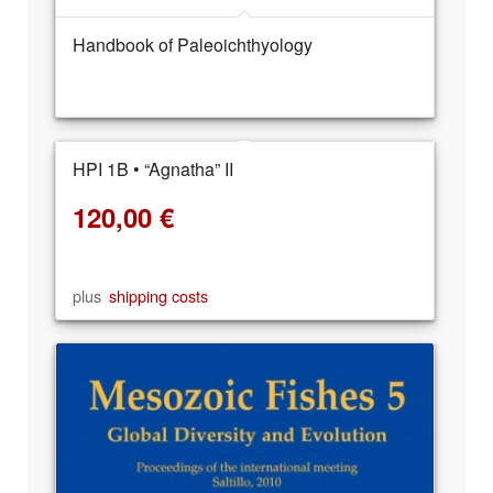
Handbook of Paleoichthyology
HPI 1B • “Agnatha” II
120,00
€
plus
shipping costs