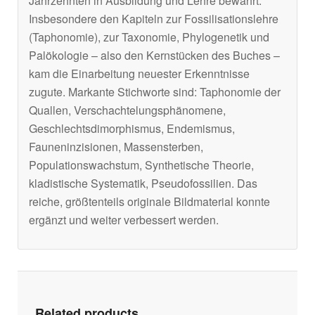
Jahrzehnten in Ausbildung und Lehre bewährt.
Insbesondere den Kapiteln zur Fossilisationslehre
(Taphonomie), zur Taxonomie, Phylogenetik und
Palökologie – also den Kernstücken des Buches –
kam die Einarbeitung neuester Erkenntnisse
zugute. Markante Stichworte sind: Taphonomie der
Quallen, Verschachtelungsphänomene,
Geschlechtsdimorphismus, Endemismus,
Fauneninzisionen, Massensterben,
Populationswachstum, Synthetische Theorie,
kladistische Systematik, Pseudofossilien. Das
reiche, größtenteils originale Bildmaterial konnte
ergänzt und weiter verbessert werden.
Related products