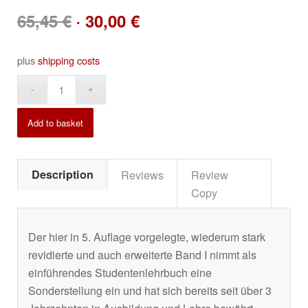
Original
Current
65,45
€
30,00
€
plus
shipping costs
price
price
Alternative:
was:
is:
Add to basket
65,45 €.
30,00 €.
Description
Reviews
Review
Copy
Der hier in 5. Auflage vorgelegte, wiederum stark
revidierte und auch erweiterte Band I nimmt als
einführendes Studentenlehrbuch eine
Sonderstellung ein und hat sich bereits seit über 3