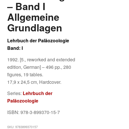
– Band I
Allgemeine
Grundlagen
Lehrbuch der Paläozoologie
Band: I
1992. [5., reworked and extended
edition, German] – 496 pp., 280
figures, 19 tables.
17,9 x 24,5 cm, Hardcover.
Series:
Lehrbuch der
Paläozoologie
ISBN: 978-3-899370-15-7
SKU:
9783899370157